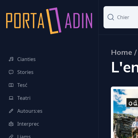
Home / 
Cianties
L'e
Stories
Tesć
Teatri
Autours:es
Interprec
Liams