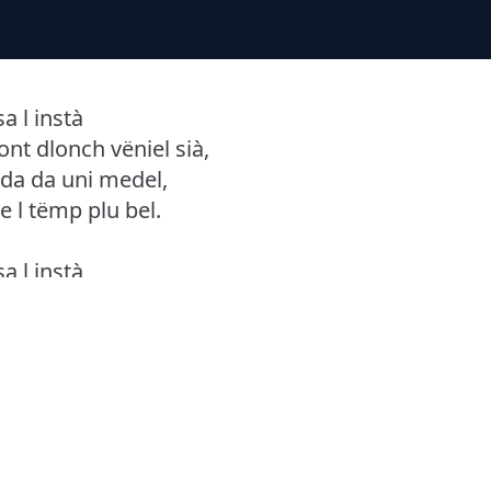
 l instà
nt dlonch vëniel sià,
da da uni medel,
ie l tëmp plu bel.
 l instà,
iut s'ons ncunfertà,
p da sté n pue' adum:
s da mont.
 l instà,
un à bele sturtà,
a da mont ons nëus gën,