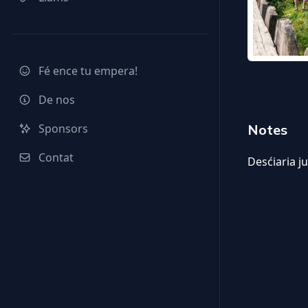
Fé ence tu empera!
De nos
Sponsors
Notes
Contat
Desćiaria ju