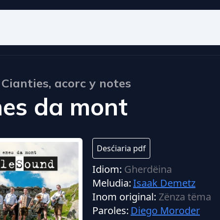
Cianties, acorc y notes
nes da mont
Desćiaria pdf
Idiom:
Gherdëina
Meludia:
Isaak Demetz
Inom original:
Zënza tëma
Paroles:
Diego Moroder