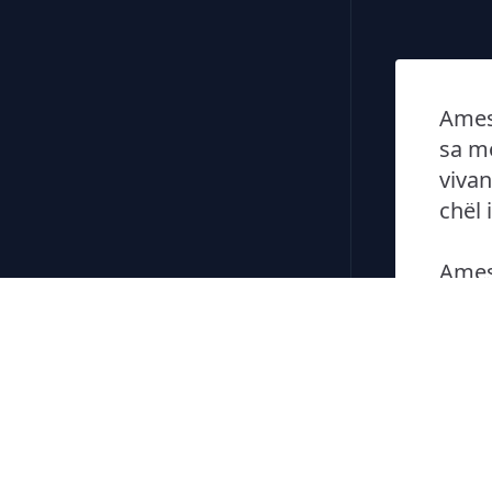
Amesa
sa mo
vivan
chël 
Amesa
tan g
l tëm
l'ene
Amesa
vel' 
l'ari